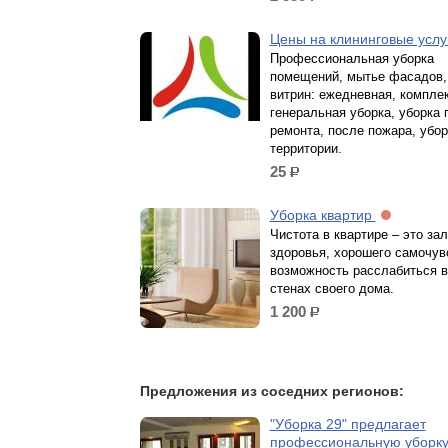
Цены на клининговые усл
Профессиональная уборка
помещений, мытье фасадов, 
витрин: ежедневная, компле
генеральная уборка, уборка 
ремонта, после пожара, убор
территории.
25
р.
Уборка квартир
Чистота в квартире – это зал
здоровья, хорошего самочув
возможность расслабиться 
стенах своего дома.
1 200
р.
Предложения из соседних регионов:
"Уборка 29" предлагает
профессиональную уборк