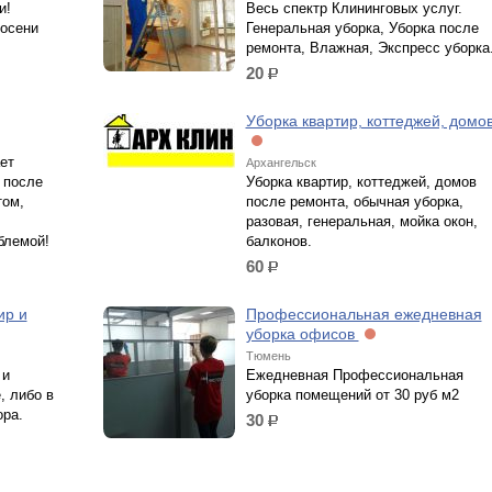
и!
Весь спектр Клининговых услуг.
 осени
Генеральная уборка, Уборка после
ремонта, Влажная, Экспресс уборка
20
р.
Уборка квартир, коттеджей, домо
ет
Архангельск
 после
Уборка квартир, коттеджей, домов
том,
после ремонта, обычная уборка,
разовая, генеральная, мойка окон,
блемой!
балконов.
60
р.
ир и
Профессиональная ежедневная
уборка офисов
Тюмень
 и
Ежедневная Профессиональная
, либо в
уборка помещений от 30 руб м2
ора.
30
р.