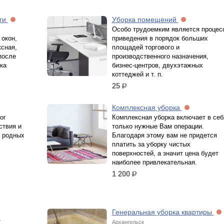
уги
Уборка помещений
Особо трудоемким является процес
окон,
приведения в порядок больших
ксная,
площадей торгового и
после
производственного назначения,
ка
бизнес-центров, двухэтажных
коттеджей и т. п.
25
р.
Комплексная уборка
ог
Комплексная уборка включает в себ
ствия и
только нужные Вам операции.
в родных
Благодаря этому вам не придется
платить за уборку чистых
поверхностей, а значит цена будет
наиболее привлекательная.
1 200
р.
Генеральная уборка квартиры
у
Архангельск