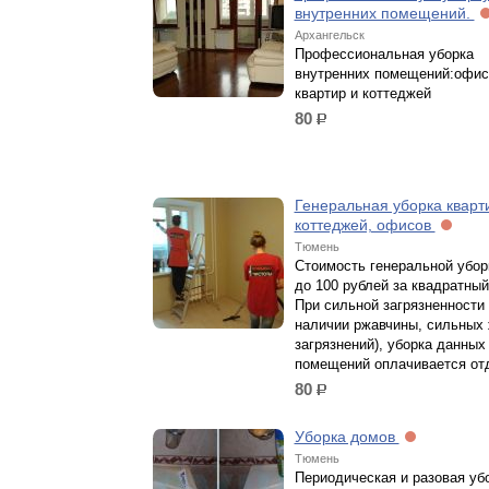
внутренних помещений.
Архангельск
Профессиональная уборка
внутренних помещений:офис
квартир и коттеджей
80
р.
Генеральная уборка кварт
коттеджей, офисов
Тюмень
Стоимость генеральной убор
до 100 рублей за квадратный
При сильной загрязненности 
наличии ржавчины, сильных
загрязнений), уборка данных
помещений оплачивается от
80
р.
Уборка домов
Тюмень
Периодическая и разовая уб