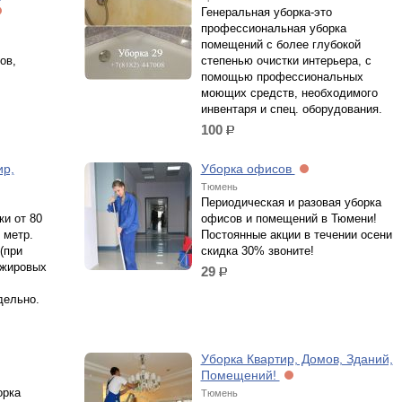
Генеральная уборка-это
профессиональная уборка
помещений с более глубокой
ов,
степенью очистки интерьера, с
помощью профессиональных
моющих средств, необходимого
инвентаря и спец. оборудования.
100
р.
ир,
Уборка офисов
Тюмень
Периодическая и разовая уборка
ки от 80
офисов и помещений в Тюмени!
 метр.
Постоянные акции в течении осени
(при
скидка 30% звоните!
 жировых
29
р.
дельно.
Уборка Квартир, Домов, Зданий,
Помещений!
орка
Тюмень