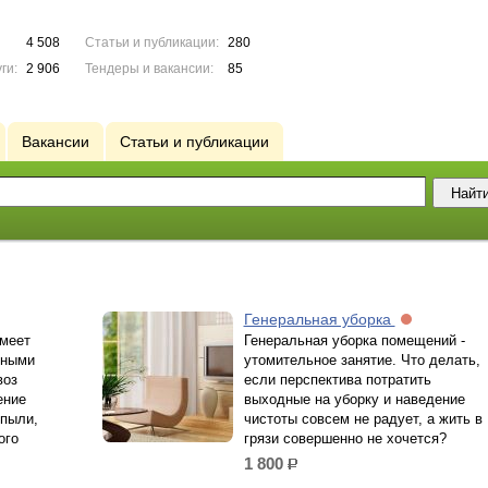
4 508
Статьи и публикации:
280
ги:
2 906
Тендеры и вакансии:
85
Вакансии
Статьи и публикации
Генеральная уборка
имеет
Генеральная уборка помещений -
тными
утомительное занятие. Что делать,
воз
если перспектива потратить
ение
выходные на уборку и наведение
 пыли,
чистоты совсем не радует, а жить в
ого
грязи совершенно не хочется?
1 800
р.