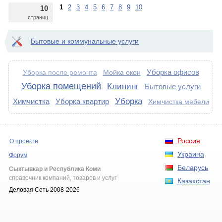
1
2
3
4
5
6
7
8
9
10
10
страниц
Бытовые и коммунальные услуги
Уборка офисов
Мойка окон
Уборка после ремонта
Уборка помещений
Клининг
Бытовые услуги
Уборка
Химчистка
Уборка квартир
Химчистка мебели
Россия
О проекте
Украина
Форум
Беларусь
Сыктывкар и Республика Коми
справочник компаний, товаров и услуг
Казахстан
Деловая Сеть 2008-2026