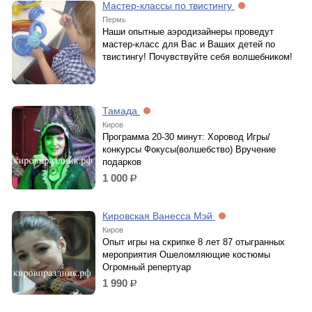
Мастер-классы по твистингу
Пермь
Наши опытные аэродизайнеры проведут
мастер-класс для Вас и Ваших детей по
твистингу! Почувствуйте себя волшебником!
Тамада
Киров
Программа 20-30 минут: Хоровод Игры/
конкурсы Фокусы(волшебство) Вручение
подарков
1 000
р.
Кировская Ванесса Мэй
Киров
Опыт игры на скрипке 8 лет 87 отыгранных
мероприятия Ошеломляющие костюмы
Огромный репертуар
1 990
р.