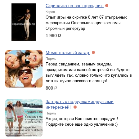
Скрипачка на ваш праздник
Киров
Опыт игры на скрипке 8 лет 87 отыгранных
мероприятия Ошеломляющие костюмы
Огромный репертуар
1 990
р.
Моментальный загар
Пермь
Перед свиданием, званым обедом,
праздником или важной встречей вы будете
выглядеть так, словно только что купались в
летних лучах ласкового солнца!
800
р.
Загорать с подружками/друзьями
интересней!
Пермь
Акция, которая Вас приятно порадует!
Подарите себе еще одно увлечение :)