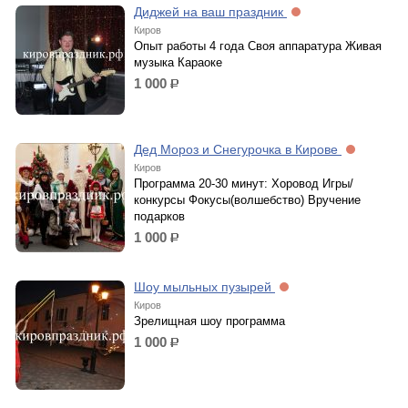
Диджей на ваш праздник
Киров
Опыт работы 4 года Своя аппаратура Живая
музыка Караоке
1 000
р.
Дед Мороз и Снегурочка в Кирове
Киров
Программа 20-30 минут: Хоровод Игры/
конкурсы Фокусы(волшебство) Вручение
подарков
1 000
р.
Шоу мыльных пузырей
Киров
Зрелищная шоу программа
1 000
р.