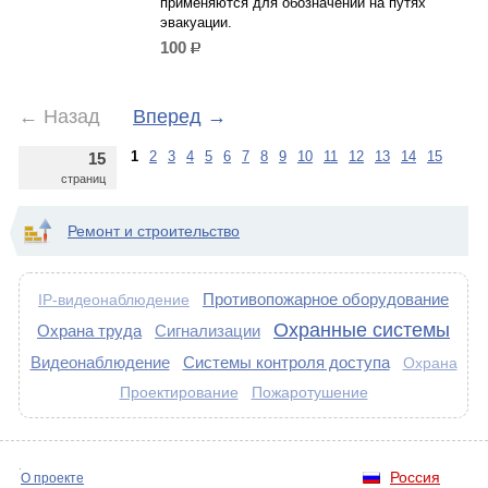
применяются для обозначений на путях
эвакуации.
100
р.
←
Назад
Вперед
→
1
2
3
4
5
6
7
8
9
10
11
12
13
14
15
15
страниц
Ремонт и строительство
Противопожарное оборудование
IP-видеонаблюдение
Охранные системы
Охрана труда
Сигнализации
Видеонаблюдение
Системы контроля доступа
Охрана
Проектирование
Пожаротушение
Россия
О проекте