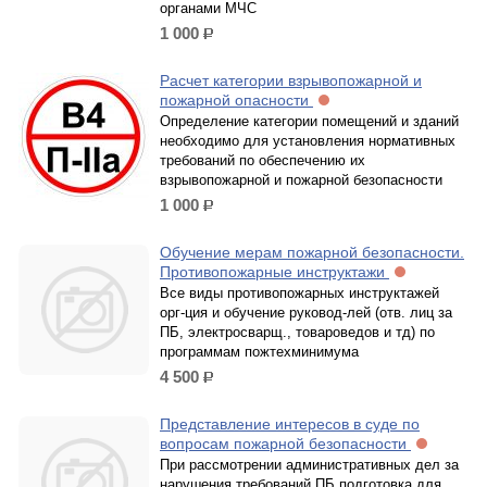
органами МЧС
1 000
р.
Расчет категории взрывопожарной и
пожарной опасности
Определение категории помещений и зданий
необходимо для установления нормативных
требований по обеспечению их
взрывопожарной и пожарной безопасности
1 000
р.
Обучение мерам пожарной безопасности.
Противопожарные инструктажи
Все виды противопожарных инструктажей
орг-ция и обучение руковод-лей (отв. лиц за
ПБ, электросварщ., товароведов и тд) по
программам пожтехминимума
4 500
р.
Представление интересов в суде по
вопросам пожарной безопасности
При рассмотрении административных дел за
нарушения требований ПБ подготовка для