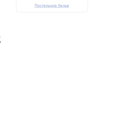
Постельное белье
с
а
с
.