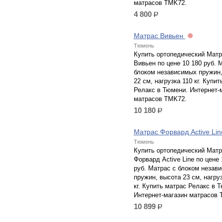
матрасов TMK72.
4 800
р.
Матрас Вивьен
Тюмень
Купить ортопедический Матр
Вивьен по цене 10 180 руб. 
блоком независимых пружин,
22 см, нагрузка 110 кг. Купи
Релакс в Тюмени. Интернет-
матрасов TMK72.
10 180
р.
Матрас Форвард Active Li
Тюмень
Купить ортопедический Матр
Форвард Active Line по цене 
руб. Матрас с блоком незав
пружин, высота 23 см, нагру
кг. Купить матрас Релакс в 
Интернет-магазин матрасов 
10 899
р.