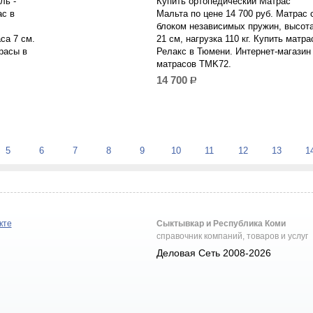
ль -
Купить ортопедический Матрас
ас в
Мальта по цене 14 700 руб. Матрас 
блоком независимых пружин, высот
са 7 см.
21 см, нагрузка 110 кг. Купить матра
расы в
Релакс в Тюмени. Интернет-магазин
матрасов TMK72.
14 700
р.
5
6
7
8
9
10
11
12
13
1
кте
Сыктывкар и Республика Коми
справочник компаний, товаров и услуг
Деловая Сеть 2008-2026