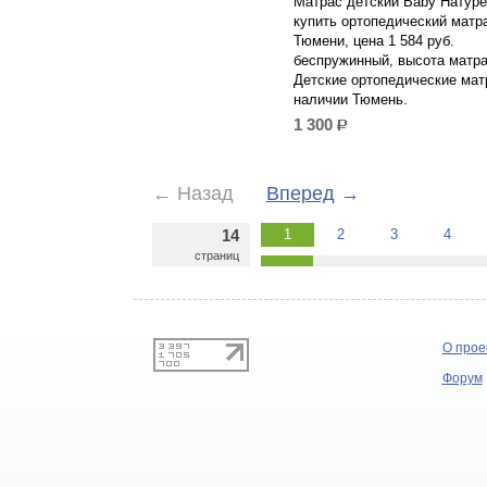
Матрас детский Baby Натуре
купить ортопедический матр
Тюмени, цена 1 584 руб.
беспружинный, высота матра
Детские ортопедические мат
наличии Тюмень.
1 300
р.
←
Назад
Вперед
→
14
1
2
3
4
страниц
О прое
Форум