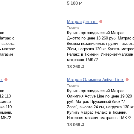
5 100
р.
Матрас Джотто
Тюмень
ас
Купить ортопедический Матрас
Матрас с
Джотто по цене 13 260 руб. Матрас 
 высота
блоком независимых пружин, высот
ть матрас
20см, нагрузка 120 кг. Купить матра
магазин
Релакс в Тюмени. Интернет-магазин
матрасов TMK72.
13 260
р.
ne
Матрас Олимпия Active Line
Тюмень
ас
Купить ортопедический Матрас
12 110
Олимпия Active Line по цене 19 020
исимых
руб. Матрас Пружинный блок "7
зка 110
Zone", высота 24 см, нагрузка 130 кг
Тюмени.
Купить матрас Релакс в Тюмени.
TMK72.
Интернет-магазин матрасов TMK72.
18 069
р.