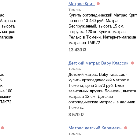
Матрас Крит
Тюмень
ас
Купить ортопедический Матрас Крит
 Матрас с
по цене 13 430 руб. Матрас
 высота
Беспружинный, высота 15 см,
ть матрас
нагрузка 120 кг. Купить матрас
магазин
Релакс в Тюмени. Интернет-магазин
матрасов TMK72.
13 430
р.
Детский матрас Baby Классик
Тюмень
ас
Детский матрас Baby Классик -
б.
купить ортопедический матрас в
ых
Тюмени, цена 3 570 руб. Блок
зка 100
зависимых пружин Боннель, высота
Тюмени.
матраса 12 см. Детские
TMK72.
ортопедические матрасы в наличии
Тюмень.
3 570
р.
Матрас детский Карамель
Тюмень