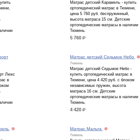
купить
Матрас детский Карамель - купить
мени,
ортопедический матрас в Тюмени,
цена 5 760 руб. беспружинный,
а
высота матраса 15 см. Детские
ортопедические матрасы в наличии
аличии
Тюмень.
5 760
р.
форт
Матрас детский Седьмое Небо
Тюмень
Матрас детский Седьмое Небо -
рт Люкс
купить ортопедический матрас в
рас в
Тюмени, цена 4 420 руб. с блоком
локом
независимых пружин, высота
а
матраса 16 см. Детские
ортопедические матрасы в наличии
аличии
Тюмень.
4 420
р.
урель
Матрас Мальта
Тюмень