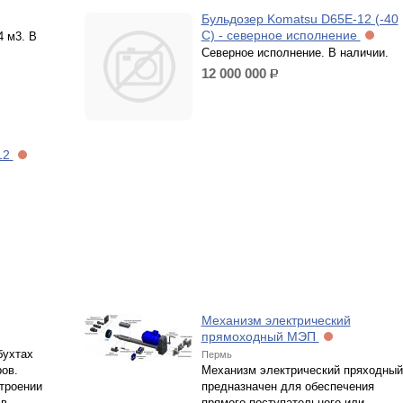
Бульдозер Komatsu D65E-12 (-40
С) - северное исполнение
4 м3. В
Северное исполнение. В наличии.
12 000 000
р.
12
Механизм электрический
прямоходный МЭП
бухтах
Пермь
ров.
Механизм электрический пряходный
троении
предназначен для обеспечения
 в
прямого поступательного или