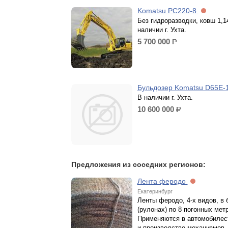
Komatsu PC220-8
Без гидроразводки, ковш 1,1
наличии г. Ухта.
5 700 000
р.
Бульдозер Komatsu D65E-
В наличии г. Ухта.
10 600 000
р.
Предложения из соседних регионов:
Лента феродо
Екатеринбург
Ленты феродо, 4-х видов, в 
(рулонах) по 8 погонных мет
Применяются в автомобилес
и производстве механизмов,