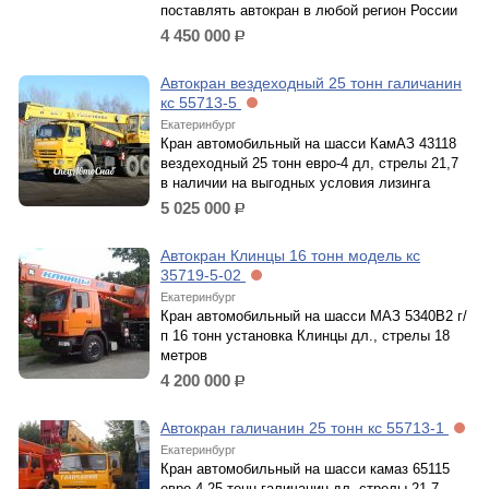
поставлять автокран в любой регион России
4 450 000
р.
Автокран вездеходный 25 тонн галичанин
кс 55713-5
Екатеринбург
Кран автомобильный на шасси КамАЗ 43118
вездеходный 25 тонн евро-4 дл, стрелы 21,7
в наличии на выгодных условия лизинга
5 025 000
р.
Автокран Клинцы 16 тонн модель кс
35719-5-02
Екатеринбург
Кран автомобильный на шасси МАЗ 5340В2 г/
п 16 тонн установка Клинцы дл., стрелы 18
метров
4 200 000
р.
Автокран галичанин 25 тонн кс 55713-1
Екатеринбург
Кран автомобильный на шасси камаз 65115
евро-4 25 тонн галичанин дл, стрелы 21,7