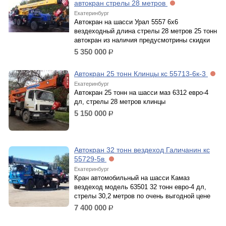
автокран стрелы 28 метров
Екатеринбург
Автокран на шасси Урал 5557 6х6
вездеходный длина стрелы 28 метров 25 тонн
автокран из наличия предусмотрины скидки
5 350 000
р.
Автокран 25 тонн Клинцы кс 55713-6к-3
Екатеринбург
Автокран 25 тонн на шасси маз 6312 евро-4
дл, стрелы 28 метров клинцы
5 150 000
р.
Автокран 32 тонн вездеход Галичанин кс
55729-5в
Екатеринбург
Кран автомобильный на шасси Камаз
вездеход модель 63501 32 тонн евро-4 дл,
стрелы 30,2 метров по очень выгодной цене
7 400 000
р.