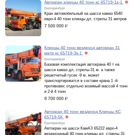
Автокран клинцы 40 тонн кс 65719-1к-1
Екатеринбург
Кран автомобильный на шасси камаз 6540
евро-4 40 тонн клинцы дл, стрелы 31 метров
7 500 000
р.
Клинцы 40 тонн вездеход автокран 31
метр кс 65719-3к-1
Екатеринбург
Базовая комплектация автокрана 40 т на
шасси камаз дл, стрелы-31 м. а также
решетчетый гусек -9 м, может
транспортироватся в составе крана 1 -й
противовес отдельно возимый массой 4 тонн
и 2-й 4 тонн
8 700 000
р.
Автокран 40 тонн вездеход Клинцы КС
65719-5К
Екатеринбург
Автокран на шасси КамАЗ 65222 евро-4
вездеходный 40 тонн клинцы дл, стрелы 31