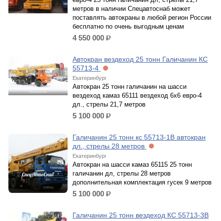
метров в наличии Спецавтоснаб может
поставлять автокраны в любой регион России
бесплатно по очень выгодным ценам
4 550 000
р.
Автокран вездеход 25 тонн Галичанин КС
55713-4
Екатеринбург
Автокран 25 тонн галичанин на шасси
вездеход камаз 65111 вездеход 6х6 евро-4
дл., стрелы 21,7 метров
5 100 000
р.
Галичанин 25 тонн кс 55713-1В автокран
дл., стрелы 28 метров
Екатеринбург
Автокран на шасси камаз 65115 25 тонн
галичанин дл, стрелы 28 метров
дополнительная комплектация гусек 9 метров
5 100 000
р.
Галичанин 25 тонн вездеход КС 55713-3В