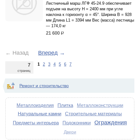
Лестничный марш ЛГФ 45-24.9 обеспечивает
подъем на высоту H = 2400 мм при угле
наклона к горизонту α = 45°. Ширина B = 928
мм Длина L1 = 3394 мм Вес (масса) лестницы
— 174,0 кг
21 600
р.
←
Назад
Вперед
→
1
2
3
4
5
6
7
7
страниц
Ремонт и строительство
Металлоизделия
Плитка
Металлоконструкции
Натуральные камни
Строительные материалы
Ограждения
Предметы интерьера
Подоконники
Двери