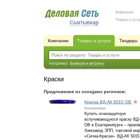
Компании:
Товары и услу
Сыктывкар
Компании
Товары и услуги
Тендеры
Например:
Вывески и витрины
Краски
Предложения из соседних регионов:
Краска ВД-АК 5015 ОВ
Екатеринбург
Купить огнезащитную
вспучивающуюся краску ВД-
ОВ в Екатеринбурге – произ
Химзавод ЭПП, торговой мар
«Сигма-Краски». ВД-АК 5015 