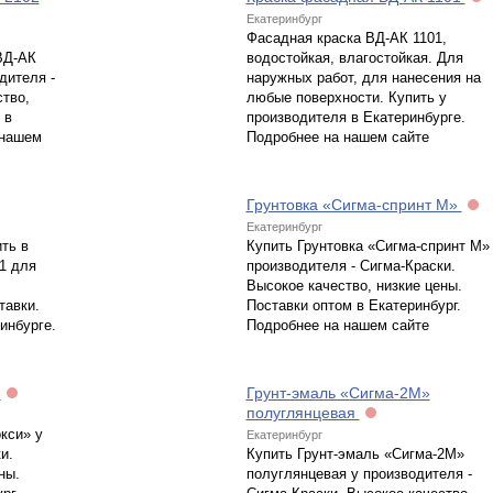
Екатеринбург
Фасадная краска ВД-АК 1101,
ВД-АК
водостойкая, влагостойкая. Для
дителя -
наружных работ, для нанесения на
ство,
любые поверхности. Купить у
 в
производителя в Екатеринбурге.
 нашем
Подробнее на нашем сайте
Грунтовка «Сигма-спринт М»
Екатеринбург
ть в
Купить Грунтовка «Сигма-спринт М»
1 для
производителя - Сигма-Краски.
Высокое качество, низкие цены.
тавки.
Поставки оптом в Екатеринбург.
инбурге.
Подробнее на нашем сайте
»
Грунт-эмаль «Сигма-2М»
полуглянцевая
кси» у
Екатеринбург
и.
Купить Грунт-эмаль «Сигма-2М»
ны.
полуглянцевая у производителя -