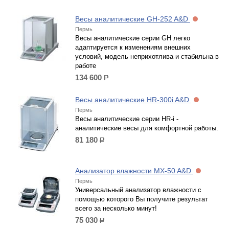
Весы аналитические GH-252 A&D
Пермь
Весы аналитические серии GH легко
адаптируется к изменениям внешних
условий, модель неприхотлива и стабильна в
работе
134 600
р.
Весы аналитические HR-300i A&D
Пермь
Весы аналитические серии HR-i -
аналитические весы для комфортной работы.
81 180
р.
Анализатор влажности MX-50 A&D
Пермь
Универсальный анализатор влажности с
помощью которого Вы получите результат
всего за несколько минут!
75 030
р.