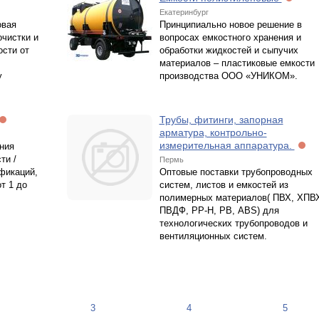
Екатеринбург
овая
Принципиально новое решение в
очистки и
вопросах емкостного хранения и
сти от
обработки жидкостей и сыпучих
материалов – пластиковые емкости
у
производства ООО «УНИКОМ».
Трубы, фитинги, запорная
арматура, контрольно-
измерительная аппаратура.
ния
ти /
Пермь
фикаций,
Оптовые поставки трубопроводных
т 1 до
систем, листов и емкостей из
полимерных материалов( ПВХ, ХПВ
ПВДФ, РР-Н, РВ, ABS) для
технологических трубопроводов и
вентиляционных систем.
3
4
5