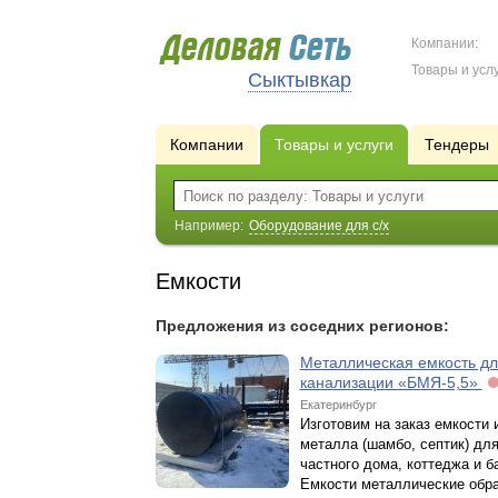
Компании:
Товары и услу
Сыктывкар
Компании
Товары и услуги
Тендеры
Например:
Оборудование для с/х
Емкости
Предложения из соседних регионов:
Металлическая емкость д
канализации «БМЯ-5,5»
Екатеринбург
Изготовим на заказ емкости 
металла (шамбо, септик) дл
частного дома, коттеджа и б
Емкости металлические обр