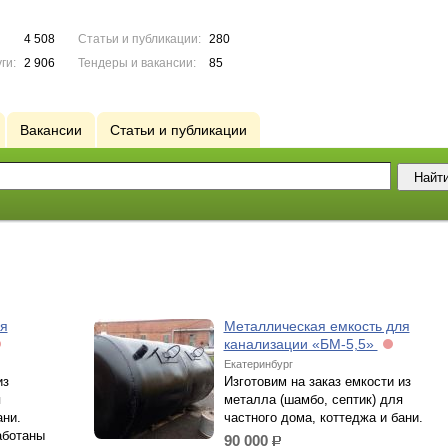
4 508
Статьи и публикации:
280
ги:
2 906
Тендеры и вакансии:
85
Вакансии
Статьи и публикации
ля
Металлическая емкость для
канализации «БМ-5,5»
Екатеринбург
из
Изготовим на заказ емкости из
я
металла (шамбо, септик) для
ани.
частного дома, коттеджа и бани.
аботаны
90 000
р.