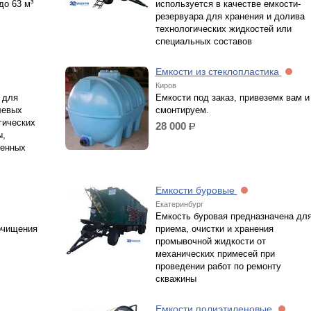
до 63 м³
используется в качестве емкости-
резервуара для хранения и долива
технологических жидкостей или
специальных составов
Емкости из стеклопластика
Киров
 для
Емкости под заказ, привеземк вам и
левых
смонтируем.
гических
28 000
р.
ы,
ленных
Емкости буровые
Екатеринбург
Емкость буровая предназначена дл
очищения
приема, очистки и хранения
промывочной жидкости от
механических примесей при
проведении работ по ремонту
скважины
Емкости полиэтиленовые