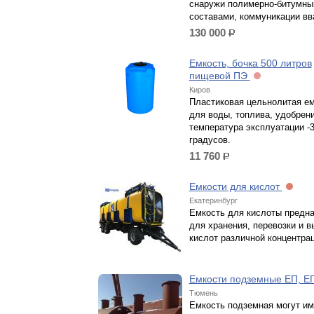
снаружи полимерно-битумн
составами, коммуникации вв
130 000
р.
Емкость, бочка 500 литров
пищевой ПЭ
Киров
Пластиковая цельнолитая е
для воды, топлива, удобрен
температура эксплуатации -
градусов.
11 760
р.
Емкости для кислот
Екатеринбург
Емкость для кислоты предн
для хранения, перевозки и 
кислот различной концентрац
Емкости подземные ЕП, 
Тюмень
Емкость подземная могут им