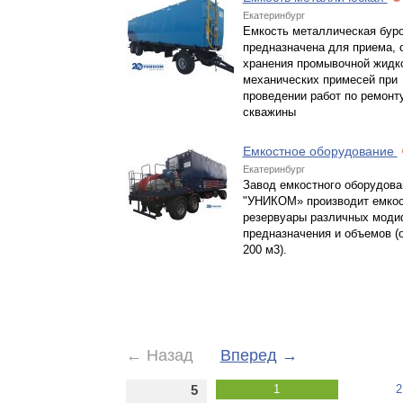
Екатеринбург
Емкость металлическая бур
предназначена для приема, 
хранения промывочной жидко
механических примесей при
проведении работ по ремонт
скважины
Емкостное оборудование
Екатеринбург
Завод емкостного оборудова
"УНИКОМ» производит емкос
резервуары различных моди
предназначения и объемов (о
200 м3).
←
Назад
Вперед
→
5
1
2