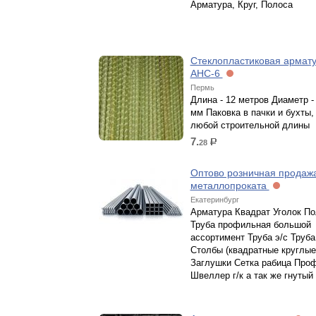
Арматура, Круг, Полоса
Стеклопластиковая армату
АНС-6
Пермь
Длина - 12 метров Диаметр - 
мм Паковка в пачки и бухты,
любой строительной длины
7.
28
р.
Оптово розничная продажа
металлопроката
Екатеринбург
Арматура Квадрат Уголок П
Труба профильная большой
ассортимент Труба э/с Труб
Столбы (квадратные круглые
Заглушки Сетка рабица Про
Швеллер г/к а так же гнутый