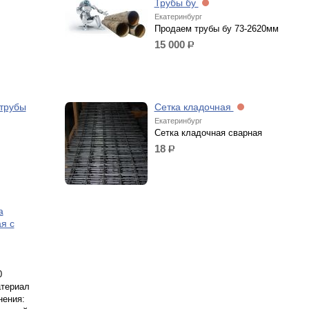
Трубы бу
Екатеринбург
Продаем трубы бу 73-2620мм
15 000
р.
 трубы
Сетка кладочная
Екатеринбург
Сетка кладочная сварная
18
р.
а
я с
0
атериал
нения: