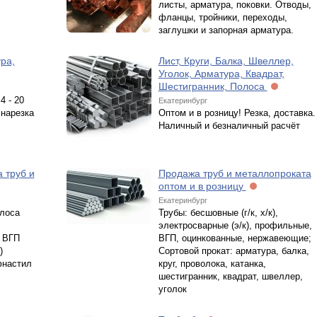
листы, арматура, поковки. Отводы,
фланцы, тройники, переходы,
заглушки и запорная арматура.
ра,
Лист, Круги, Балка, Швеллер,
Уголок, Арматура, Квадрат,
Шестигранник, Полоса
4 - 20
Екатеринбург
 нарезка
Оптом и в розницу! Резка, доставка.
Наличный и безналичный расчёт
 труб и
Продажа труб и металлопроката
оптом и в розницу
Екатеринбург
олоса
Трубы: бесшовные (г/к, х/к),
электросварные (э/к), профильные,
а ВГП
ВГП, оцинкованные, нержавеющие;
)
Сортовой прокат: арматура, балка,
фнастил
круг, проволока, катанка,
шестигранник, квадрат, швеллер,
уголок