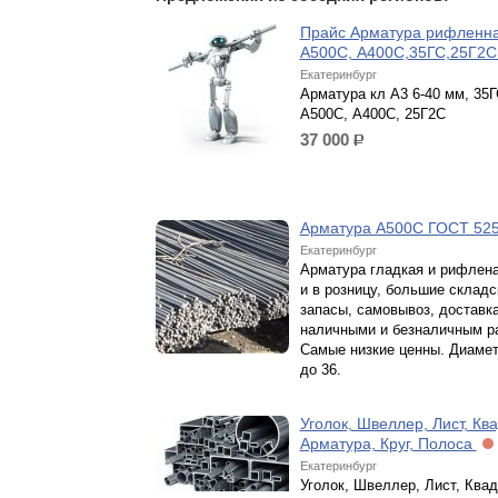
Прайс Арматура рифленн
А500С, А400С,35ГС,25Г2
Екатеринбург
Арматура кл А3 6-40 мм, 35Г
А500С, А400С, 25Г2С
37 000
р.
Арматура А500С ГОСТ 52
Екатеринбург
Арматура гладкая и рифлен
и в розницу, большие складс
запасы, самовывоз, доставка
наличными и безналичным р
Самые низкие ценны. Диамет
до 36.
Уголок, Швеллер, Лист, Ква
Арматура, Круг, Полоса
Екатеринбург
Уголок, Швеллер, Лист, Квад