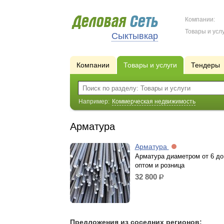
Компании:
Товары и услу
Сыктывкар
Компании
Товары и услуги
Тендеры
Например:
Коммерческая недвижимость
Арматура
Арматура
Арматура диаметром от 6 до
оптом и розница
32 800
р.
Предложения из соседних регионов: